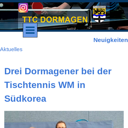
Direkt zum Seiteninhalt
Menü überspringen
Neuigkeiten
Aktuelles
Drei Dormagener bei der
Tischtennis WM in
Südkorea