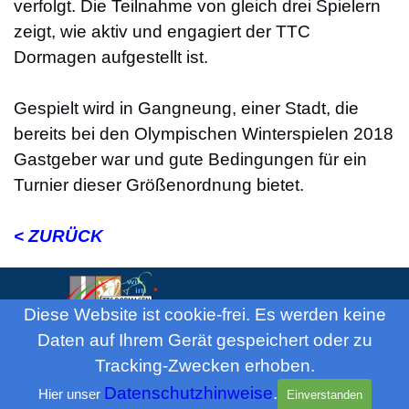
verfolgt. Die Teilnahme von gleich drei Spielern
zeigt, wie aktiv und engagiert der TTC
Dormagen aufgestellt ist.
Gespielt wird in Gangneung, einer Stadt, die
bereits bei den Olympischen Winterspielen 2018
Gastgeber war und gute Bedingungen für ein
Turnier dieser Größenordnung bietet.
< ZURÜCK
Diese Website ist cookie-frei. Es werden keine
Daten auf Ihrem Gerät gespeichert oder zu
Tracking-Zwecken erhoben.
Datenschutzhinweise
.
©
2026
TTC Dormagen 1955 / IIINH
Hier unser
Einverstanden